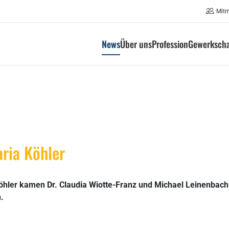
Mit
News
Über uns
Profession
Gewerkscha
ria Köhler
öhler kamen Dr. Claudia Wiotte-Franz und Michael Leinenbach
.