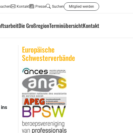
machen
Kontakt
Presse
Suchen
Mitglied werden
ftsarbeit
Die Großregion
Terminübersicht
Kontakt
Europäische
Schwesterverbände
 ins